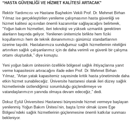
“HASTA GÜVENLİĞİ VE HİZMET KALİTESİ ARTACAK”
Rektör Yardımcısı ve Hastane Başhekim Vekili Prof. Dr. Mehmet Birhan
Yılmaz ise gerçekleştirilen yenileme çalışmasının hasta güvenliği ve
hizmet kalitesi açısından önemli kazanımlar sağlayacağını belirterek,
“Yoğun bakım hizmetleri, ileri teknoloji ve yüksek uzmanlık gerektiren
alanların başında geliyor. Yenilenen ünitemizle birlikte hem fiziki
koşullarımızı hem de teknik donanımımızı günümüz standartlarının
üzerine taşıdık. Hastalarımıza sunduğumuz sağlık hizmetlerinin niteliğini
artırırken sağlık çalışanlarımız için de daha verimli ve güvenli bir çalışma
ortamı oluşturduk,” diye konuştu.
Yeni yoğun bakım ünitesinin özellikle bölgesel sağlık ihtiyaçlarına yanıt
verme kapasitesini artıracağını ifade eden Prof. Dr. Mehmet Birhan
Yılmaz, “Artan yatak kapasitemiz sayesinde kritik hasta yönetiminde daha
etkin hizmet sunabileceğiz. Üniversite hastanesi olarak ileri düzey sağlık
hizmetlerinde üstlendiğimiz sorumluluğu güçlendirmeye ve
vatandaşlarımızın yanında olmaya devam edeceğiz,” dedi.
Dokuz Eylül Üniversitesi Hastanesi bünyesinde hizmet vermeye başlayan
yenilenmiş Yoğun Bakım Ünitesi’nin, başta İzmir olmak üzere Ege
Bölgesi’ndeki sağlık hizmetlerinin güçlenmesine önemli katkılar sunması
bekleniyor.