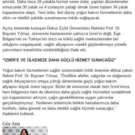
artırıldı. Daha önce 18 yatakla hizmet veren ünite, yapılan düzenlemeler
sonucunda 30 yatak ve 4 izolasyon yatağı olmak üzere toplam 34 yatak
kapasitesine ulaştı. Yeni ünite, ileri düzey yoğun bakım hizmetlerinin daha
etkin ve nitelikli şekilde sunulmasına imkân sağlayacak.
Açılış töreninde konuşan Dokuz Eylül Üniversitesi Rektörü Prof. Dr.
Bayram Yılmaz, üniversite hastanesinin yalnızca İzmir’in değil, Ege
Bölgesi’nin ve Türkiye’nin öncü ve köklü sağlık merkezlerinden biri
olduğunu vurgulayarak, sağlık altyapısını sürekli güçlendirmeye yönelik
yatırımların kararlılıkla sürdürüldüğünü ifade etti.
“İZMİR’E VE ÜLKEMİZE DAHA GÜÇLÜ HİZMET SUNACAĞIZ”
Yoğun bakım hizmetlerinin sağlık sistemindeki kritik önemine dikkat çeken
Rektör Prof. Dr. Bayram Yılmaz, “Özellikle afetler, salgınlar ve olağanüstü
sağlık ihtiyaçlarının ortaya çıktığı dönemlerde güçlü yoğun bakım
altyapısı büyük önem taşıyor. Bizler de üniversite olarak hem İzmir’imize
hem bölgemize hem de ülkemize daha güçlü sağlık hizmetleri sunabilmek
için kapasitemizi artırıyor, çağın gerekliliklerine uygun yatırımlar
gerçekleştiriyoruz. Yenilenen ünitemizle birlikte hastalarımıza daha
konforlu, daha güvenli ve daha nitelikli sağlık hizmeti sunacağız,”
ifadelerini kullandı.
Göz Atın