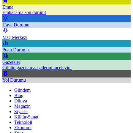
Emtia
Emtia'larda son durum!
Hava Durumu
Maç Merkezi
Puan Durumu
Gazeteler
Günün gazete manşetlerini inceleyin.
Yol Durumu
Gündem
Blog
Dünya
Magazin
Siyaset
Kültür-Sanat
Teknoloji
Ekonomi
Spor