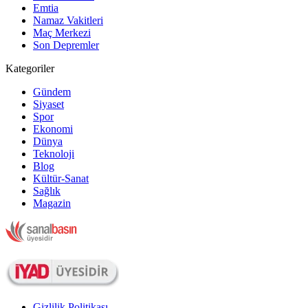
Emtia
Namaz Vakitleri
Maç Merkezi
Son Depremler
Kategoriler
Gündem
Siyaset
Spor
Ekonomi
Dünya
Teknoloji
Blog
Kültür-Sanat
Sağlık
Magazin
Gizlilik Politikası