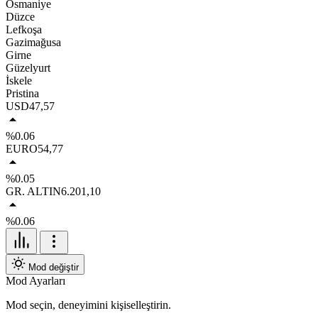
Osmaniye
Düzce
Lefkoşa
Gazimağusa
Girne
Güzelyurt
İskele
Pristina
USD
47,57
%0.06
EURO
54,77
%0.05
GR. ALTIN
6.201,10
%0.06
Mod değiştir
Mod Ayarları
Mod seçin, deneyimini kişiselleştirin.