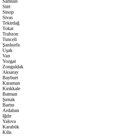
Samsun
Siirt
Sinop
Sivas
Tekirdağ
Tokat
Trabzon
Tunceli
Şanlıurfa
Uşak
Van
Yozgat
Zonguldak
Aksaray
Bayburt
Karaman
Kırıkkale
Batman
Şırnak
Bartın
Ardahan
Iğdır
Yalova
Karabük
Kilis