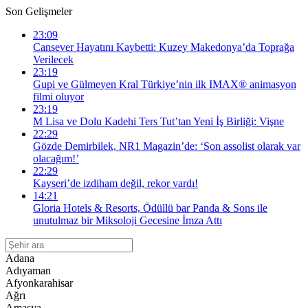
Son Gelişmeler
23:09
Cansever Hayatını Kaybetti: Kuzey Makedonya’da Toprağa
Verilecek
23:19
Gupi ve Gülmeyen Kral Türkiye’nin ilk IMAX® animasyon
filmi oluyor
23:19
M Lisa ve Dolu Kadehi Ters Tut’tan Yeni İş Birliği: Vişne
22:29
Gözde Demirbilek, NR1 Magazin’de: ‘Son assolist olarak var
olacağım!’
22:29
Kayseri’de izdiham değil, rekor vardı!
14:21
Gloria Hotels & Resorts, Ödüllü bar Panda & Sons ile
unutulmaz bir Miksoloji Gecesine İmza Attı
Adana
Adıyaman
Afyonkarahisar
Ağrı
Amasya