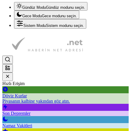
Gündüz Modu
Gündüz modunu seçin.
Gece Modu
Gece modunu seçin.
Sistem Modu
Sistem modunu seçin.
Hızlı Erişim
Döviz Kurlar
Piyasanın kalbine yakından göz atın.
Son Depremler
Namaz Vakitleri