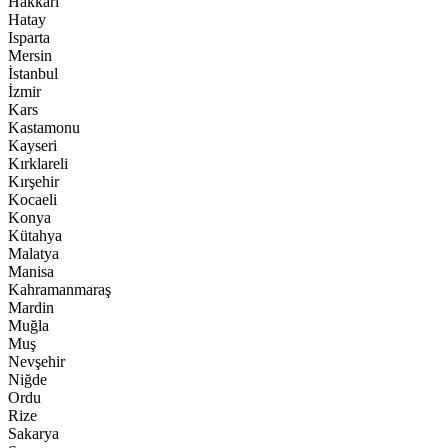
Hakkari
Hatay
Isparta
Mersin
İstanbul
İzmir
Kars
Kastamonu
Kayseri
Kırklareli
Kırşehir
Kocaeli
Konya
Kütahya
Malatya
Manisa
Kahramanmaraş
Mardin
Muğla
Muş
Nevşehir
Niğde
Ordu
Rize
Sakarya