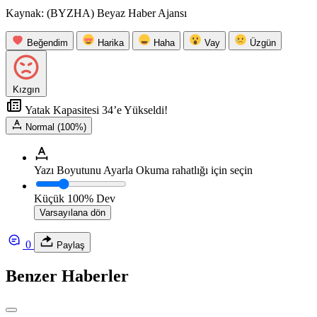
Kaynak: (BYZHA) Beyaz Haber Ajansı
Beğendim
Harika
Haha
Vay
Üzgün
Kızgın
Yatak Kapasitesi 34’e Yükseldi!
Normal (100%)
Yazı Boyutunu Ayarla
Okuma rahatlığı için seçin
Küçük
100%
Dev
Varsayılana dön
0
Paylaş
Benzer Haberler