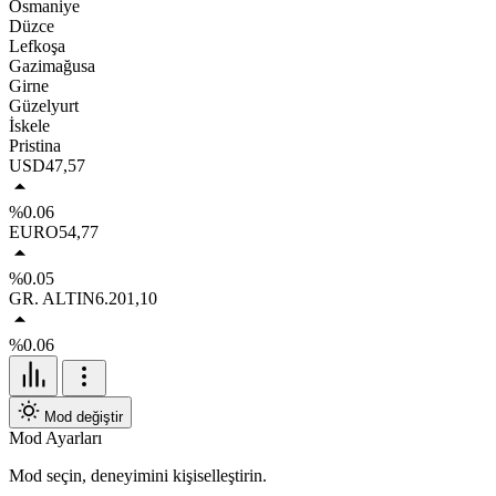
Osmaniye
Düzce
Lefkoşa
Gazimağusa
Girne
Güzelyurt
İskele
Pristina
USD
47,57
%0.06
EURO
54,77
%0.05
GR. ALTIN
6.201,10
%0.06
Mod değiştir
Mod Ayarları
Mod seçin, deneyimini kişiselleştirin.