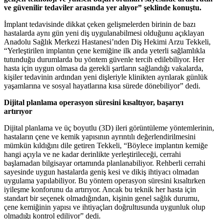
ve güvenilir tedaviler arasında yer alıyor” şeklinde konuştu.
İmplant tedavisinde dikkat çeken gelişmelerden birinin de bazı
hastalarda aynı gün yeni diş uygulanabilmesi olduğunu açıklayan
Anadolu Sağlık Merkezi Hastanesi’nden Diş Hekimi Arzu Tekkeli,
“Yerleştirilen implantın çene kemiğine ilk anda yeterli sağlamlıkla
tutunduğu durumlarda bu yöntem güvenle tercih edilebiliyor. Her
hasta için uygun olmasa da gerekli şartların sağlandığı vakalarda,
kişiler tedavinin ardından yeni dişleriyle klinikten ayrılarak günlük
yaşamlarına ve sosyal hayatlarına kısa sürede dönebiliyor” dedi.
Dijital planlama operasyon süresini kısaltıyor, başarıyı
artırıyor
Dijital planlama ve üç boyutlu (3D) ileri görüntüleme yöntemlerinin,
hastaların çene ve kemik yapısının ayrıntılı değerlendirilmesini
mümkün kıldığını dile getiren Tekkeli, “Böylece implantın kemiğe
hangi açıyla ve ne kadar derinlikte yerleştirileceği, cerrahi
başlamadan bilgisayar ortamında planlanabiliyor. Rehberli cerrahi
sayesinde uygun hastalarda geniş kesi ve dikiş ihtiyacı olmadan
uygulama yapılabiliyor. Bu yöntem operasyon süresini kısaltırken
iyileşme konforunu da artırıyor. Ancak bu teknik her hasta için
standart bir seçenek olmadığından, kişinin genel sağlık durumu,
çene kemiğinin yapısı ve ihtiyaçları doğrultusunda uygunluk olup
olmadığı kontrol ediliyor” dedi.