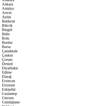
Ankara
Antalya
Artvin
Aydın
Balıkesir
Bilecik
Bingöl
Bitlis
Bolu
Burdur
Bursa
Çanakkale
Çankırı
Çorum
Denizli
Diyarbakır
Edirne
Elazığ
Erzincan
Erzurum
Eskişehir
Gaziantep
Giresun
Gümüşhane