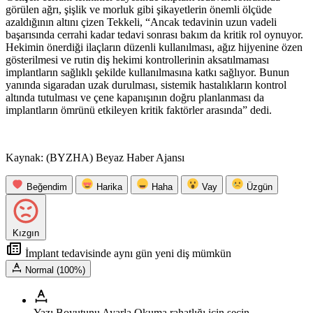
görülen ağrı, şişlik ve morluk gibi şikayetlerin önemli ölçüde
azaldığının altını çizen Tekkeli, “Ancak tedavinin uzun vadeli
başarısında cerrahi kadar tedavi sonrası bakım da kritik rol oynuyor.
Hekimin önerdiği ilaçların düzenli kullanılması, ağız hijyenine özen
gösterilmesi ve rutin diş hekimi kontrollerinin aksatılmaması
implantların sağlıklı şekilde kullanılmasına katkı sağlıyor. Bunun
yanında sigaradan uzak durulması, sistemik hastalıkların kontrol
altında tutulması ve çene kapanışının doğru planlanması da
implantların ömrünü etkileyen kritik faktörler arasında” dedi.
Kaynak: (BYZHA) Beyaz Haber Ajansı
Beğendim
Harika
Haha
Vay
Üzgün
Kızgın
İmplant tedavisinde aynı gün yeni diş mümkün
Normal (100%)
Yazı Boyutunu Ayarla
Okuma rahatlığı için seçin