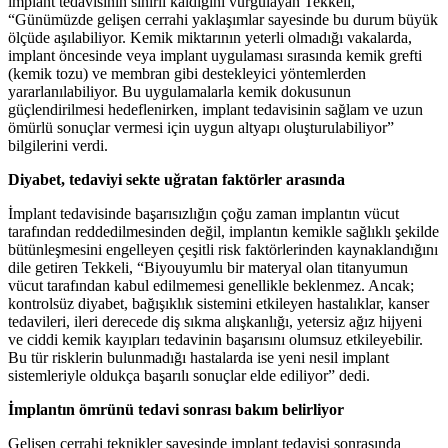
implant tedavisinin sınırlı kaldığını vurgulayan Tekkeli,
“Günümüzde gelişen cerrahi yaklaşımlar sayesinde bu durum büyük
ölçüde aşılabiliyor. Kemik miktarının yeterli olmadığı vakalarda,
implant öncesinde veya implant uygulaması sırasında kemik grefti
(kemik tozu) ve membran gibi destekleyici yöntemlerden
yararlanılabiliyor. Bu uygulamalarla kemik dokusunun
güçlendirilmesi hedeflenirken, implant tedavisinin sağlam ve uzun
ömürlü sonuçlar vermesi için uygun altyapı oluşturulabiliyor”
bilgilerini verdi.
Diyabet, tedaviyi sekte uğratan faktörler arasında
İmplant tedavisinde başarısızlığın çoğu zaman implantın vücut
tarafından reddedilmesinden değil, implantın kemikle sağlıklı şekilde
bütünleşmesini engelleyen çeşitli risk faktörlerinden kaynaklandığını
dile getiren Tekkeli, “Biyouyumlu bir materyal olan titanyumun
vücut tarafından kabul edilmemesi genellikle beklenmez. Ancak;
kontrolsüz diyabet, bağışıklık sistemini etkileyen hastalıklar, kanser
tedavileri, ileri derecede diş sıkma alışkanlığı, yetersiz ağız hijyeni
ve ciddi kemik kayıpları tedavinin başarısını olumsuz etkileyebilir.
Bu tür risklerin bulunmadığı hastalarda ise yeni nesil implant
sistemleriyle oldukça başarılı sonuçlar elde ediliyor” dedi.
İmplantın ömrünü tedavi sonrası bakım belirliyor
Gelişen cerrahi teknikler sayesinde implant tedavisi sonrasında