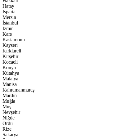
Hakkari
Hatay
Isparta
Mersin
İstanbul
İzmir
Kars
Kastamonu
Kayseri
Kırklareli
Kırşehir
Kocaeli
Konya
Kütahya
Malatya
Manisa
Kahramanmaraş
Mardin
Muğla
Muş
Nevşehir
Niğde
Ordu
Rize
Sakarya