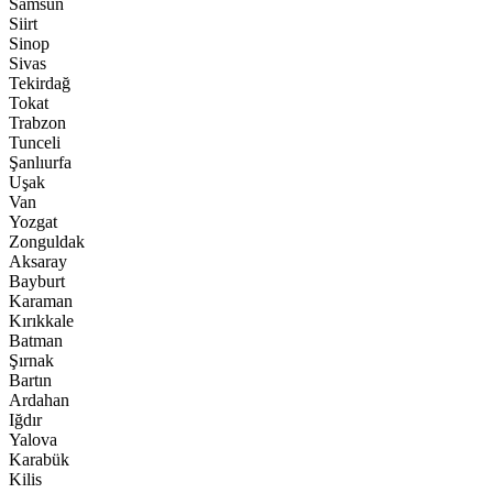
Samsun
Siirt
Sinop
Sivas
Tekirdağ
Tokat
Trabzon
Tunceli
Şanlıurfa
Uşak
Van
Yozgat
Zonguldak
Aksaray
Bayburt
Karaman
Kırıkkale
Batman
Şırnak
Bartın
Ardahan
Iğdır
Yalova
Karabük
Kilis