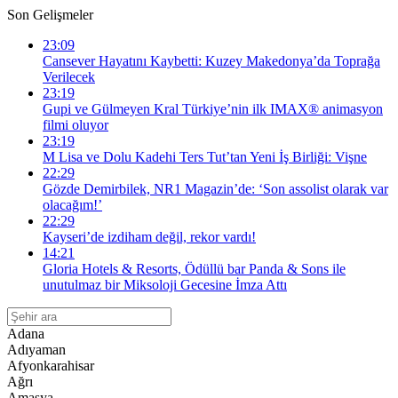
Son Gelişmeler
23:09
Cansever Hayatını Kaybetti: Kuzey Makedonya’da Toprağa
Verilecek
23:19
Gupi ve Gülmeyen Kral Türkiye’nin ilk IMAX® animasyon
filmi oluyor
23:19
M Lisa ve Dolu Kadehi Ters Tut’tan Yeni İş Birliği: Vişne
22:29
Gözde Demirbilek, NR1 Magazin’de: ‘Son assolist olarak var
olacağım!’
22:29
Kayseri’de izdiham değil, rekor vardı!
14:21
Gloria Hotels & Resorts, Ödüllü bar Panda & Sons ile
unutulmaz bir Miksoloji Gecesine İmza Attı
Adana
Adıyaman
Afyonkarahisar
Ağrı
Amasya