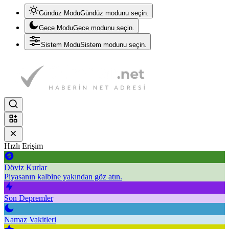
Gündüz Modu
Gündüz modunu seçin.
Gece Modu
Gece modunu seçin.
Sistem Modu
Sistem modunu seçin.
Hızlı Erişim
Döviz Kurlar
Piyasanın kalbine yakından göz atın.
Son Depremler
Namaz Vakitleri