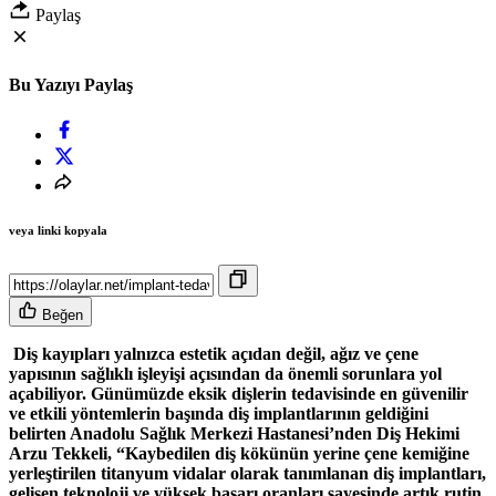
Paylaş
Bu Yazıyı Paylaş
veya linki kopyala
Beğen
Diş kayıpları yalnızca estetik açıdan değil, ağız ve çene
yapısının sağlıklı işleyişi açısından da önemli sorunlara yol
açabiliyor. Günümüzde eksik dişlerin tedavisinde en güvenilir
ve etkili yöntemlerin başında diş implantlarının geldiğini
belirten Anadolu Sağlık Merkezi Hastanesi’nden Diş Hekimi
Arzu Tekkeli, “Kaybedilen diş kökünün yerine çene kemiğine
yerleştirilen titanyum vidalar olarak tanımlanan diş implantları,
gelişen teknoloji ve yüksek başarı oranları sayesinde artık rutin