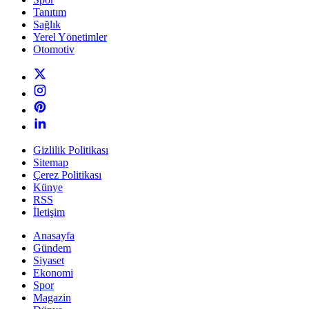
Tanıtım
Sağlık
Yerel Yönetimler
Otomotiv
Gizlilik Politikası
Sitemap
Çerez Politikası
Künye
RSS
İletişim
Anasayfa
Gündem
Siyaset
Ekonomi
Spor
Magazin