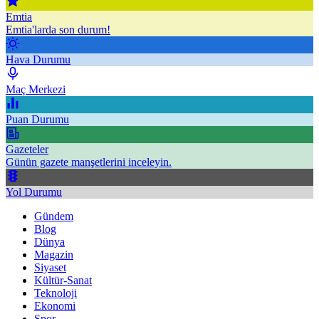
Emtia
Emtia'larda son durum!
Hava Durumu
Maç Merkezi
Puan Durumu
Gazeteler
Günün gazete manşetlerini inceleyin.
Yol Durumu
Gündem
Blog
Dünya
Magazin
Siyaset
Kültür-Sanat
Teknoloji
Ekonomi
Spor