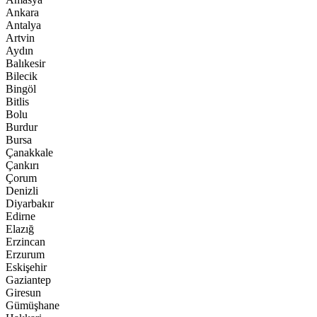
Ankara
Antalya
Artvin
Aydın
Balıkesir
Bilecik
Bingöl
Bitlis
Bolu
Burdur
Bursa
Çanakkale
Çankırı
Çorum
Denizli
Diyarbakır
Edirne
Elazığ
Erzincan
Erzurum
Eskişehir
Gaziantep
Giresun
Gümüşhane