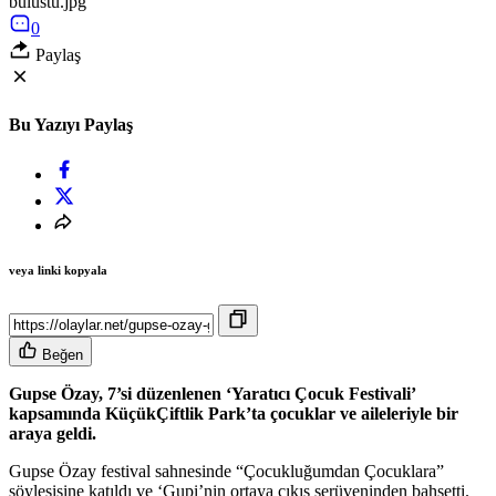
bulustu.jpg
0
Paylaş
Bu Yazıyı Paylaş
veya linki kopyala
Beğen
Gupse Özay, 7’si düzenlenen ‘Yaratıcı Çocuk Festivali’
kapsamında KüçükÇiftlik Park’ta çocuklar ve aileleriyle bir
araya geldi.
Gupse Özay festival sahnesinde “Çocukluğumdan Çocuklara”
söyleşisine katıldı ve ‘Gupi’nin ortaya çıkış serüveninden bahsetti.