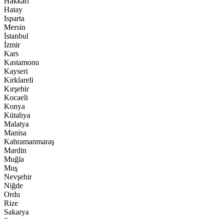
Hakkari
Hatay
Isparta
Mersin
İstanbul
İzmir
Kars
Kastamonu
Kayseri
Kırklareli
Kırşehir
Kocaeli
Konya
Kütahya
Malatya
Manisa
Kahramanmaraş
Mardin
Muğla
Muş
Nevşehir
Niğde
Ordu
Rize
Sakarya