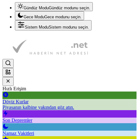
Gündüz Modu
Gündüz modunu seçin.
Gece Modu
Gece modunu seçin.
Sistem Modu
Sistem modunu seçin.
Hızlı Erişim
Döviz Kurlar
Piyasanın kalbine yakından göz atın.
Son Depremler
Namaz Vakitleri