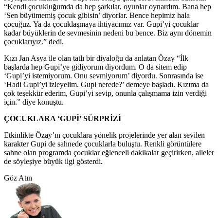
“Kendi çocukluğumda da hep şarkılar, oyunlar oynardım. Bana hep
‘Sen büyümemiş çocuk gibisin’ diyorlar. Bence hepimiz hala
çocuğuz. Ya da çocuklaşmaya ihtiyacımız var. Gupi’yi çocuklar
kadar büyüklerin de sevmesinin nedeni bu bence. Biz aynı dönemin
çocuklarıyız.” dedi.
Kızı Jan Asya ile olan tatlı bir diyaloğu da anlatan Özay “İlk
başlarda hep Gupi’ye gidiyorum diyordum. O da sitem edip
‘Gupi’yi istemiyorum. Onu sevmiyorum’ diyordu. Sonrasında ise
‘Hadi Gupi’yi izleyelim. Gupi nerede?’ demeye başladı. Kızıma da
çok teşekkür ederim, Gupi’yi sevip, onunla çalışmama izin verdiği
için.” diye konuştu.
ÇOCUKLARA ‘GUPİ’ SÜRPRİZİ
Etkinlikte Özay’ın çocuklara yönelik projelerinde yer alan sevilen
karakter Gupi de sahnede çocuklarla buluştu. Renkli görüntülere
sahne olan programda çocuklar eğlenceli dakikalar geçirirken, aileler
de söyleşiye büyük ilgi gösterdi.
Göz Atın