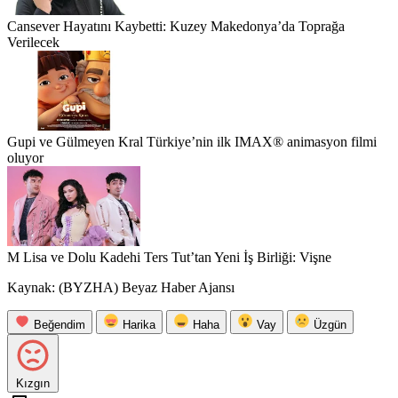
Cansever Hayatını Kaybetti: Kuzey Makedonya’da Toprağa
Verilecek
Gupi ve Gülmeyen Kral Türkiye’nin ilk IMAX® animasyon filmi
oluyor
M Lisa ve Dolu Kadehi Ters Tut’tan Yeni İş Birliği: Vişne
Kaynak: (BYZHA) Beyaz Haber Ajansı
Beğendim
Harika
Haha
Vay
Üzgün
Kızgın