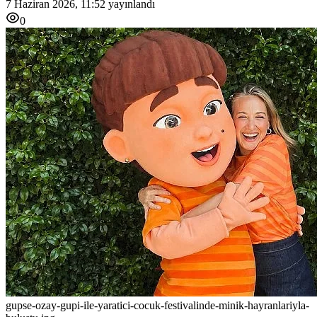
7 Haziran 2026, 11:52
yayınlandı
0
gupse-ozay-gupi-ile-yaratici-cocuk-festivalinde-minik-hayranlariyla-