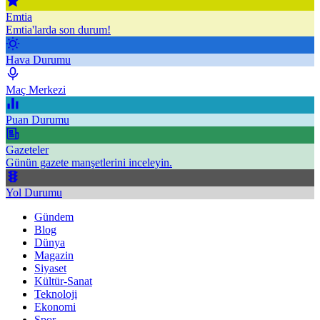
Emtia
Emtia'larda son durum!
Hava Durumu
Maç Merkezi
Puan Durumu
Gazeteler
Günün gazete manşetlerini inceleyin.
Yol Durumu
Gündem
Blog
Dünya
Magazin
Siyaset
Kültür-Sanat
Teknoloji
Ekonomi
Spor