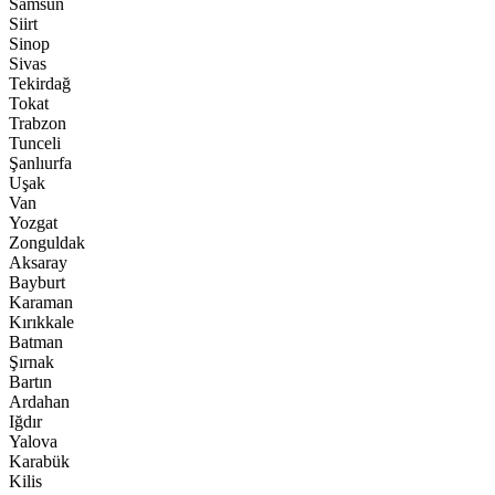
Samsun
Siirt
Sinop
Sivas
Tekirdağ
Tokat
Trabzon
Tunceli
Şanlıurfa
Uşak
Van
Yozgat
Zonguldak
Aksaray
Bayburt
Karaman
Kırıkkale
Batman
Şırnak
Bartın
Ardahan
Iğdır
Yalova
Karabük
Kilis