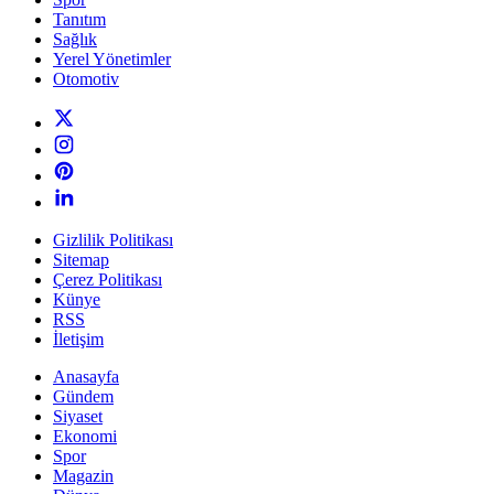
Tanıtım
Sağlık
Yerel Yönetimler
Otomotiv
Gizlilik Politikası
Sitemap
Çerez Politikası
Künye
RSS
İletişim
Anasayfa
Gündem
Siyaset
Ekonomi
Spor
Magazin