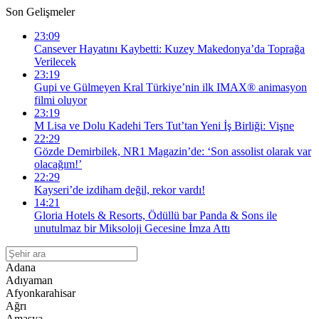
Son Gelişmeler
23:09
Cansever Hayatını Kaybetti: Kuzey Makedonya’da Toprağa
Verilecek
23:19
Gupi ve Gülmeyen Kral Türkiye’nin ilk IMAX® animasyon
filmi oluyor
23:19
M Lisa ve Dolu Kadehi Ters Tut’tan Yeni İş Birliği: Vişne
22:29
Gözde Demirbilek, NR1 Magazin’de: ‘Son assolist olarak var
olacağım!’
22:29
Kayseri’de izdiham değil, rekor vardı!
14:21
Gloria Hotels & Resorts, Ödüllü bar Panda & Sons ile
unutulmaz bir Miksoloji Gecesine İmza Attı
Adana
Adıyaman
Afyonkarahisar
Ağrı
Amasya