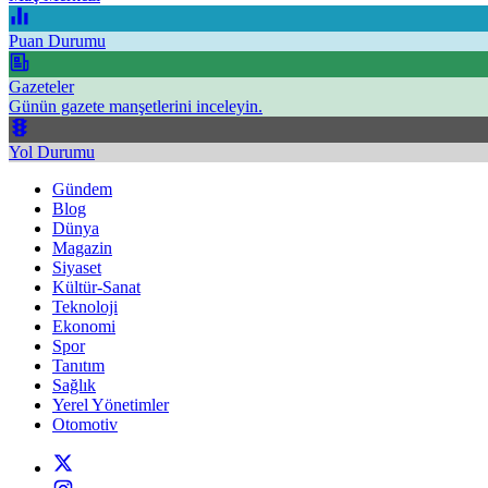
Puan Durumu
Gazeteler
Günün gazete manşetlerini inceleyin.
Yol Durumu
Gündem
Blog
Dünya
Magazin
Siyaset
Kültür-Sanat
Teknoloji
Ekonomi
Spor
Tanıtım
Sağlık
Yerel Yönetimler
Otomotiv