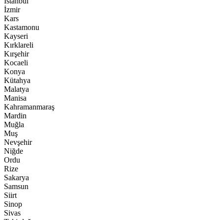
İstanbul
İzmir
Kars
Kastamonu
Kayseri
Kırklareli
Kırşehir
Kocaeli
Konya
Kütahya
Malatya
Manisa
Kahramanmaraş
Mardin
Muğla
Muş
Nevşehir
Niğde
Ordu
Rize
Sakarya
Samsun
Siirt
Sinop
Sivas