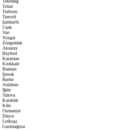
Tekirdağ
Tokat
Trabzon
Tunceli
Şanlıurfa
Uşak
Van
Yozgat
Zonguldak
Aksaray
Bayburt
Karaman
Kırıkkale
Batman
Şırnak
Bartın
Ardahan
Iğdır
Yalova
Karabük
Kilis
Osmaniye
Düzce
Lefkoşa
Gazimağusa