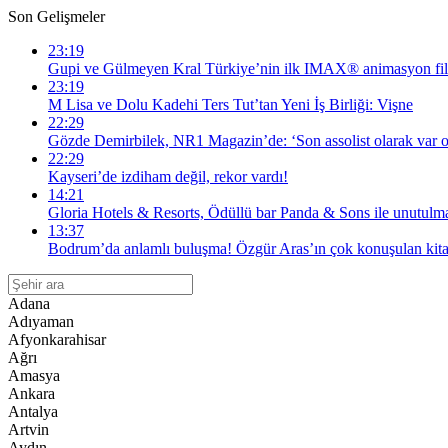
Son Gelişmeler
23:19
Gupi ve Gülmeyen Kral Türkiye’nin ilk IMAX® animasyon fil
23:19
M Lisa ve Dolu Kadehi Ters Tut’tan Yeni İş Birliği: Vişne
22:29
Gözde Demirbilek, NR1 Magazin’de: ‘Son assolist olarak var o
22:29
Kayseri’de izdiham değil, rekor vardı!
14:21
Gloria Hotels & Resorts, Ödüllü bar Panda & Sons ile unutulma
13:37
Bodrum’da anlamlı buluşma! Özgür Aras’ın çok konuşulan kitab
Adana
Adıyaman
Afyonkarahisar
Ağrı
Amasya
Ankara
Antalya
Artvin
Aydın