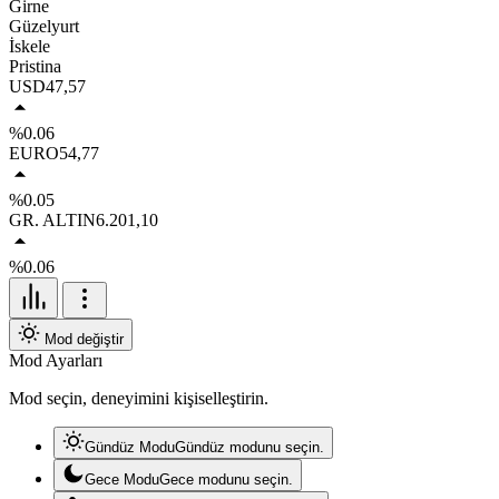
Girne
Güzelyurt
İskele
Pristina
USD
47,57
%0.06
EURO
54,77
%0.05
GR. ALTIN
6.201,10
%0.06
Mod değiştir
Mod Ayarları
Mod seçin, deneyimini kişiselleştirin.
Gündüz Modu
Gündüz modunu seçin.
Gece Modu
Gece modunu seçin.