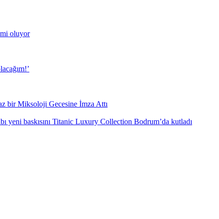
mi oluyor
lacağım!’
z bir Miksoloji Gecesine İmza Attı
ı yeni baskısını Titanic Luxury Collection Bodrum’da kutladı