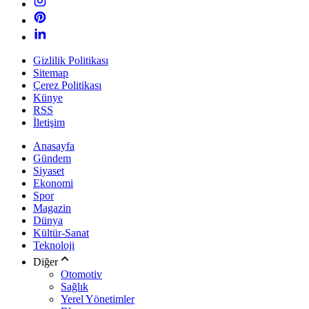
Gizlilik Politikası
Sitemap
Çerez Politikası
Künye
RSS
İletişim
Anasayfa
Gündem
Siyaset
Ekonomi
Spor
Magazin
Dünya
Kültür-Sanat
Teknoloji
Diğer
Otomotiv
Sağlık
Yerel Yönetimler