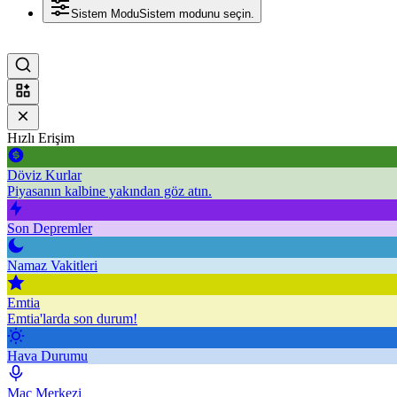
Sistem Modu
Sistem modunu seçin.
Hızlı Erişim
Döviz Kurlar
Piyasanın kalbine yakından göz atın.
Son Depremler
Namaz Vakitleri
Emtia
Emtia'larda son durum!
Hava Durumu
Maç Merkezi