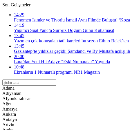
Son Gelişmeler
14:29
Fenomen İsimler ve Tivorlu İsmail Aynı Filmde Buluştu! ‘Koza
14:19
Yapımcı Suat Yanç’a Sürpriz Doğum Günü Kutlaması!
13:45
Yazın en çok konuşulan tatil kareleri bu sezon Ethno Belek’ten 
13:45
Gaziantep’te yıldızlar geçidi: Şamdancı ve By Mustafa açılışı i
20:00
Lara’dan Yeni Hit Adayı: “Eski Numaralar” Yayında
10:48
Ekranların 1 Numaralı programı NR1 Magazin
Adana
Adıyaman
Afyonkarahisar
Ağrı
Amasya
Ankara
Antalya
Artvin
Aydın