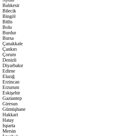
Balıkesir
Bilecik
Bingöl
Bitlis
Bolu
Burdur
Bursa
Çanakkale
Çankırı
Çorum
Denizli
Diyarbakır
Edirne
Elazığ
Erzincan
Erzurum
Eskişehir
Gaziantep
Giresun
Gümüşhane
Hakkari
Hatay
Isparta
Mersin