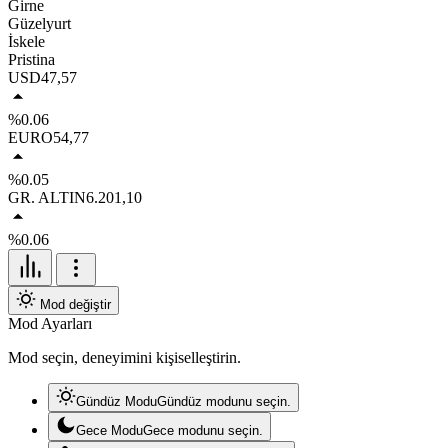
Girne
Güzelyurt
İskele
Pristina
USD
47,57
%0.06
EURO
54,77
%0.05
GR. ALTIN
6.201,10
%0.06
Mod değiştir
Mod Ayarları
Mod seçin, deneyimini kişiselleştirin.
Gündüz Modu
Gündüz modunu seçin.
Gece Modu
Gece modunu seçin.