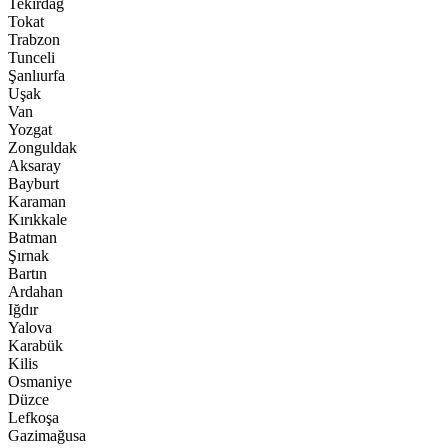
Tekirdağ
Tokat
Trabzon
Tunceli
Şanlıurfa
Uşak
Van
Yozgat
Zonguldak
Aksaray
Bayburt
Karaman
Kırıkkale
Batman
Şırnak
Bartın
Ardahan
Iğdır
Yalova
Karabük
Kilis
Osmaniye
Düzce
Lefkoşa
Gazimağusa