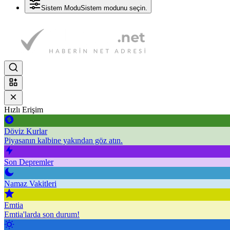
Sistem Modu
Sistem modunu seçin.
Hızlı Erişim
Döviz Kurlar
Piyasanın kalbine yakından göz atın.
Son Depremler
Namaz Vakitleri
Emtia
Emtia'larda son durum!