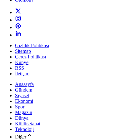
Gizlilik Politikası
Sitemap
Çerez Politikası
Künye
RSS
İletişim
Anasayfa
Gündem
Siyaset
Ekonomi
Spor
Magazin
Dünya
Kültür-Sanat
Teknoloji
Diğer