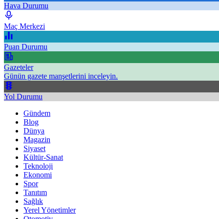
Hava Durumu
Maç Merkezi
Puan Durumu
Gazeteler
Günün gazete manşetlerini inceleyin.
Yol Durumu
Gündem
Blog
Dünya
Magazin
Siyaset
Kültür-Sanat
Teknoloji
Ekonomi
Spor
Tanıtım
Sağlık
Yerel Yönetimler
Otomotiv