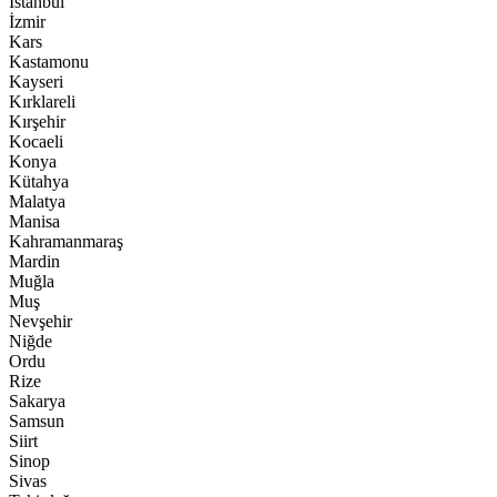
İstanbul
İzmir
Kars
Kastamonu
Kayseri
Kırklareli
Kırşehir
Kocaeli
Konya
Kütahya
Malatya
Manisa
Kahramanmaraş
Mardin
Muğla
Muş
Nevşehir
Niğde
Ordu
Rize
Sakarya
Samsun
Siirt
Sinop
Sivas