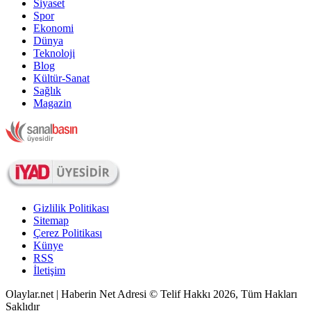
Siyaset
Spor
Ekonomi
Dünya
Teknoloji
Blog
Kültür-Sanat
Sağlık
Magazin
Gizlilik Politikası
Sitemap
Çerez Politikası
Künye
RSS
İletişim
Olaylar.net | Haberin Net Adresi © Telif Hakkı 2026, Tüm Hakları
Saklıdır