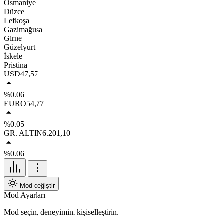
Osmaniye
Düzce
Lefkoşa
Gazimağusa
Girne
Güzelyurt
İskele
Pristina
USD
47,57
%0.06
EURO
54,77
%0.05
GR. ALTIN
6.201,10
%0.06
Mod değiştir
Mod Ayarları
Mod seçin, deneyimini kişiselleştirin.