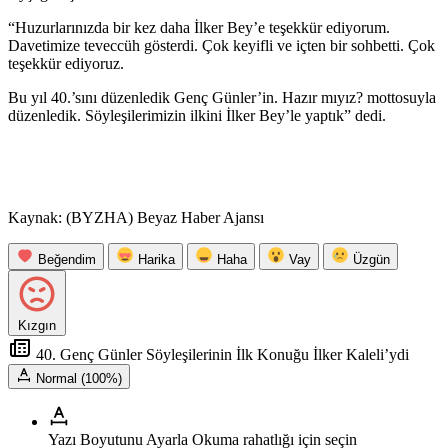
“Huzurlarınızda bir kez daha İlker Bey’e teşekkür ediyorum.
Davetimize teveccüh gösterdi. Çok keyifli ve içten bir sohbetti. Çok
teşekkür ediyoruz.
Bu yıl 40.’sını düzenledik Genç Günler’in. Hazır mıyız? mottosuyla
düzenledik. Söyleşilerimizin ilkini İlker Bey’le yaptık” dedi.
Kaynak: (BYZHA) Beyaz Haber Ajansı
Beğendim
Harika
Haha
Vay
Üzgün
Kızgın
40. Genç Günler Söyleşilerinin İlk Konuğu İlker Kaleli’ydi
Normal (100%)
Yazı Boyutunu Ayarla
Okuma rahatlığı için seçin