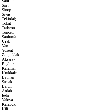
Samsun
Siirt
Sinop
Sivas
Tekirdağ
Tokat
Trabzon
Tunceli
Şanlıurfa
Uşak
Van
Yozgat
Zonguldak
Aksaray
Bayburt
Karaman
Kırıkkale
Batman
Şırnak
Bartın
Ardahan
Iğdır
Yalova
Karabük
Kilis