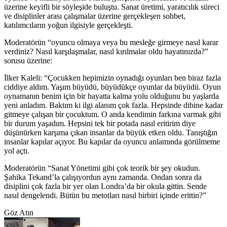
üzerine keyifli bir söyleşide buluştu. Sanat üretimi, yaratıcılık süreci
ve disiplinler arası çalışmalar üzerine gerçekleşen sohbet,
katılımcıların yoğun ilgisiyle gerçekleşti.
Moderatörün “oyuncu olmaya veya bu mesleğe girmeye nasıl karar
verdiniz? Nasıl karşılaşmalar, nasıl kırılmalar oldu hayatınızda?”
sorusu üzerine:
İlker Kaleli: “Çocukken hepimizin oynadığı oyunları ben biraz fazla
ciddiye aldım. Yaşım büyüdü, büyüdükçe oyunlar da büyüdü. Oyun
oynamanın benim için bir hayatta kalma yolu olduğunu bu yaşlarda
yeni anladım. Baktım ki ilgi alanım çok fazla. Hepsinde dibine kadar
gitmeye çalışan bir çocuktum. O anda kendimin farkına varmak gibi
bir durum yaşadım. Hepsini tek bir potada nasıl eritirim diye
düşünürken karşıma çıkan insanlar da büyük etken oldu. Tanıştığın
insanlar kapılar açıyor. Bu kapılar da oyuncu anlamında görülmeme
yol açtı.
Moderatörün “Sanat Yönetimi gibi çok teorik bir şey okudun.
Şahika Tekand’la çalışıyordun aynı zamanda. Ondan sonra da
disiplini çok fazla bir yer olan Londra’da bir okula gittin. Sende
nasıl dengelendi. Bütün bu metotları nasıl birbiri içinde erittin?”
Göz Atın