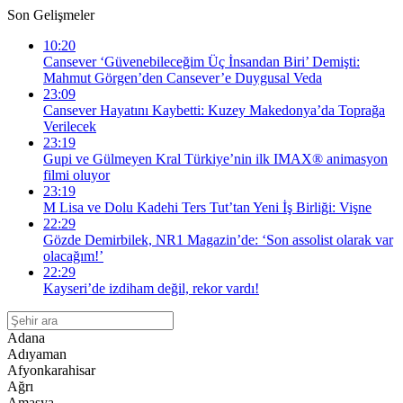
Son Gelişmeler
10:20
Cansever ‘Güvenebileceğim Üç İnsandan Biri’ Demişti:
Mahmut Görgen’den Cansever’e Duygusal Veda
23:09
Cansever Hayatını Kaybetti: Kuzey Makedonya’da Toprağa
Verilecek
23:19
Gupi ve Gülmeyen Kral Türkiye’nin ilk IMAX® animasyon
filmi oluyor
23:19
M Lisa ve Dolu Kadehi Ters Tut’tan Yeni İş Birliği: Vişne
22:29
Gözde Demirbilek, NR1 Magazin’de: ‘Son assolist olarak var
olacağım!’
22:29
Kayseri’de izdiham değil, rekor vardı!
Adana
Adıyaman
Afyonkarahisar
Ağrı
Amasya