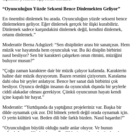
“Oyunculuğun Yüzde Sekseni Bence Dinlemekten Geliyor”
En önemlisi dinlemek bu arada. Oyunculuğun yüzde sekseni bence
dinlemekten geliyor. Eğer dinlersek gerçek bir ilişki kurabiliriz.
Dinlemek sadece karşındakini dinlemek değil, kendini dinlemek,
ortamı dinlemek.”
Moderatör Berna Adıgüzel: “Sen disiplinler arası bir sanatçısın. Hem
müzik var hayatında hem oyunculuk var. Bu iki disiplin birbirini
nasıl besliyor? Sen bir karakteri çalışırken onun ritmini, müziğini
buluyor musun?”
“Çoğu zaman karaktere dair bir müzik çalıyor kafamda. Karakterin
haline dair müzik duyuyorum. Bazen resmini çiziyorum. Karalama
dahi olsa bir şeyler anlatıyor. Bence her sanat dalı birbirini çok
besliyor. Oyuncu dediğin insanın da oyunculuk dışında bir şeylerle
ciddi alakadar olması gerekiyor. Çünkü oyuncunun hayatı kendi
içine kapalı bir hayat.”
Moderatör: “Yurtdışında da yaptığınız projeleriniz var. Başka bir
dilde oynamak çok zor. Dil bilmek yeterli değil orada oynamak için.
O yerin kültürü var. Beden dili bile farklı bizden. Nasıl başardın?”
“Oyunculuğun büyülü olduğu nadir anlar oluyor. Ve bunun