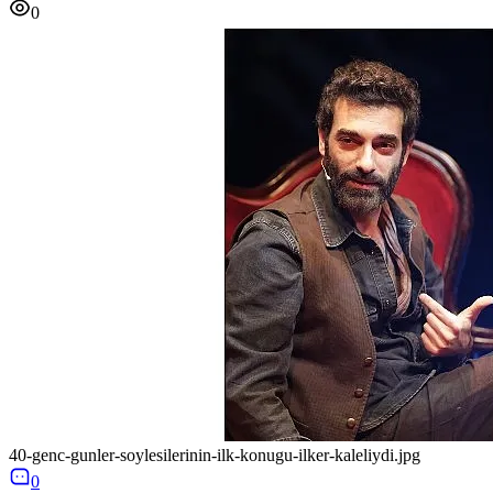
0
40-genc-gunler-soylesilerinin-ilk-konugu-ilker-kaleliydi.jpg
0