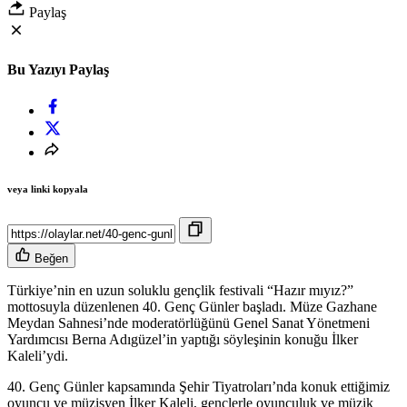
Paylaş
Bu Yazıyı Paylaş
veya linki kopyala
Beğen
Türkiye’nin en uzun soluklu gençlik festivali “Hazır mıyız?”
mottosuyla düzenlenen 40. Genç Günler başladı. Müze Gazhane
Meydan Sahnesi’nde moderatörlüğünü Genel Sanat Yönetmeni
Yardımcısı Berna Adıgüzel’in yaptığı söyleşinin konuğu İlker
Kaleli’ydi.
40. Genç Günler kapsamında Şehir Tiyatroları’nda konuk ettiğimiz
oyuncu ve müzisyen İlker Kaleli, gençlerle oyunculuk ve müzik