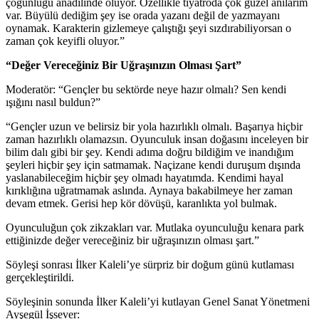
çoğunluğu anadilinde oluyor. Özellikle tiyatroda çok güzel anılarım
var. Büyülü dediğim şey ise orada yazanı değil de yazmayanı
oynamak. Karakterin gizlemeye çalıştığı şeyi sızdırabiliyorsan o
zaman çok keyifli oluyor.”
“Değer Vereceğiniz Bir Uğraşınızın Olması Şart”
Moderatör: “Gençler bu sektörde neye hazır olmalı? Sen kendi
ışığını nasıl buldun?”
“Gençler uzun ve belirsiz bir yola hazırlıklı olmalı. Başarıya hiçbir
zaman hazırlıklı olamazsın. Oyunculuk insan doğasını inceleyen bir
bilim dalı gibi bir şey. Kendi adıma doğru bildiğim ve inandığım
şeyleri hiçbir şey için satmamak. Naçizane kendi duruşum dışında
yaslanabileceğim hiçbir şey olmadı hayatımda. Kendimi hayal
kırıklığına uğratmamak aslında. Aynaya bakabilmeye her zaman
devam etmek. Gerisi hep kör dövüşü, karanlıkta yol bulmak.
Oyunculuğun çok zikzakları var. Mutlaka oyunculuğu kenara park
ettiğinizde değer vereceğiniz bir uğraşınızın olması şart.”
Söyleşi sonrası İlker Kaleli’ye sürpriz bir doğum günü kutlaması
gerçekleştirildi.
Söyleşinin sonunda İlker Kaleli’yi kutlayan Genel Sanat Yönetmeni
Ayşegül İşsever: