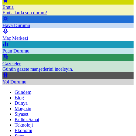
Emtia
Emtia'larda son durum!
Hava Durumu
Maç Merkezi
Puan Durumu
Gazeteler
Günün gazete manşetlerini inceleyin.
Yol Durumu
Gündem
Blog
Dünya
Magazin
Siyaset
Kültür-Sanat
Teknoloji
Ekonomi
Spor