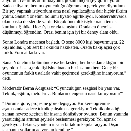
atıyordu. Delirmiş durumdaydım, gözüm hiçbir şey görmüyordu.
Sadece tiyatro, benim oyunculuğu öğrenmem gerekiyor, diyordum.
Bir şey yapmak istiyordum ama nasıl yapılacağına dair hiçbir fikrim
yoktu. Sanat Yönetimi bölümü tiyatro ağırlıklıydı. Konservatuvarda
olan başka dersler de vardı. Birçok önemli kişiyle orada temas
kurdum. Şahika Hoca’yla orada tanıştım. Orada en önemlisi
düşünmeyi öğrendim. Orası benim için iyi bir deney alanı oldu.
Sonra Londra macerası başladı. O sene 8000 kişi başvurmuştu, 22
kişi aldılar. Çok sert bir okuldu hakikaten. Orada bakış açısı çok
farklı. Format farkı var.
Sanat Yönetimi bölümünde ise herkesten, her hocadan aldığım bir
şey oldu. Usta-çırak ilişkisine inanan bir insanım ben. Genç bir
oyuncunun farklı ustalarla vakit geçirmesi gerektiğine inanıyorum.”
dedi.
Moderatör Berna Adıgüzel: “Oyunculuğun sezgisel bir yanı var.
Teknik, eğitim, metotlar… Bunların dengesini nasıl kuruyorsun?”
“Duruma göre, projesine göre değişiyor. Bir kere öğrenme
aşamasında sadece teknik çalışılması gerekiyor. Teknik olmadığı
zaman nevroz geçiren bir insana dönüşüyor oyuncu. Bunun yanında
yaratıcılığını arttıran şeylerle beslenmesi gerekiyor. Yol açmak
gerekiyor. Teknik, yöntem insana birtakım kapılar açıyor. Dışarı
taşmanın yollarını açıyorsun kendine.”