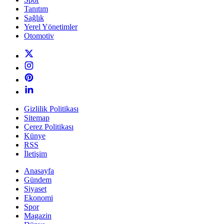
Tanıtım
Sağlık
Yerel Yönetimler
Otomotiv
Gizlilik Politikası
Sitemap
Çerez Politikası
Künye
RSS
İletişim
Anasayfa
Gündem
Siyaset
Ekonomi
Spor
Magazin