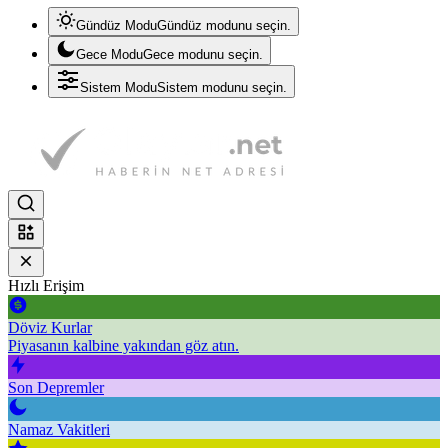
Gündüz Modu
Gündüz modunu seçin.
Gece Modu
Gece modunu seçin.
Sistem Modu
Sistem modunu seçin.
Hızlı Erişim
Döviz Kurlar
Piyasanın kalbine yakından göz atın.
Son Depremler
Namaz Vakitleri