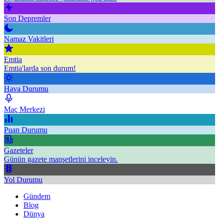
Son Depremler
Namaz Vakitleri
Emtia
Emtia'larda son durum!
Hava Durumu
Maç Merkezi
Puan Durumu
Gazeteler
Günün gazete manşetlerini inceleyin.
Yol Durumu
Gündem
Blog
Dünya