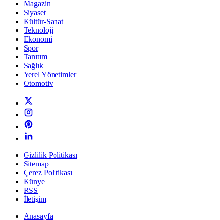
Magazin
Siyaset
Kültür-Sanat
Teknoloji
Ekonomi
Spor
Tanıtım
Sağlık
Yerel Yönetimler
Otomotiv
Gizlilik Politikası
Sitemap
Çerez Politikası
Künye
RSS
İletişim
Anasayfa