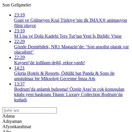
Son Gelişmeler
23:19
Gupi ve Gülmeyen Kral Türkiye’nin ilk IMAX® animasyon
filmi oluyor
23:19
M Lisa ve Dolu Kadehi Ters Tut’tan Yeni İş Birliği: Vişne
22:29
Gözde Demirbilek, NR1 Magazin’de: ‘Son assolist olarak var
olacağım!’
22:29
Kayseri’de izdiham değil, rekor vardı!
14:21
Gloria Hotels & Resorts, Ödüllü bar Panda & Sons ile
unutulmaz bir Miksoloji Gecesine İmza Attı
13:37
Bodrum’da anlamlı buluşma! Özgür Aras’ın çok konuşulan
kitabı yeni baskısını Titanic Luxury Collection Bodrum’da
kutladı
Adana
Adıyaman
Afyonkarahisar
Ağrı