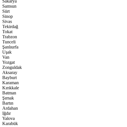
Sakarya
Samsun
Siirt
Sinop
Sivas
Tekirdağ
Tokat
Trabzon
Tunceli
Şanlıurfa
Uşak
Van
Yozgat
Zonguldak
Aksaray
Bayburt
Karaman
Kırıkkale
Batman
Şırnak
Bartın
Ardahan
Iğdır
Yalova
Karabük